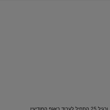
יהונתן ג'יי פולארד נולד למשפחה יהודית אמריקאית בשנת תשי"ד (1954), ובגיל 25 התחיל לעבוד באגף המודיעין