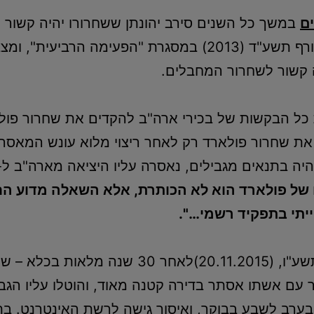
ם
במשך כל השנים סירב יהונתן ששחרורו יהיה קשור ל
היה גם כאשר הנושא עלה שוב בחורף תשע"ד (2013) במסגרת 
 קשור לשחרור המחבלים.
ל הבקשות של בכירי ארה"ב להקדים את שחרור פולא
 של פולארד הוא לא הכותרת, אלא השאלה מדוע החז
יתי בתפקיד רשמי…".
בח' בכסליו תשע"ו, (20.11.2015)לאחר 0
ונתן התגורר עם אשתו אסתר בדירה קטנה מאוד, והוטלו עליו
ע בערב לשבע בבוקר, ואיסור גישה לרשת האינטרנט. 