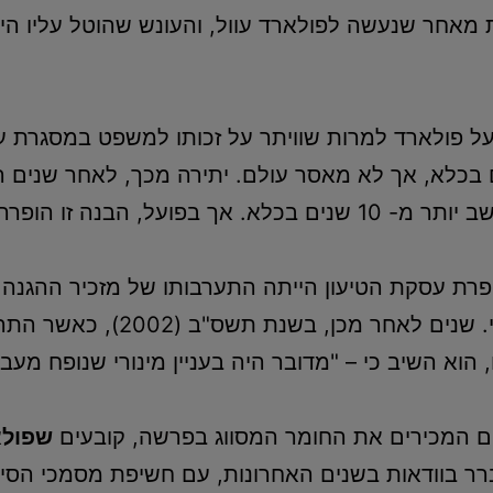
את מאחר שנעשה לפולארד עוול, והעונש שהוטל עליו ה
ל פולארד למרות שוויתר על זכותו למשפט במסגרת עי
 בכלא, אך לא מאסר עולם. יתירה מכך, לאחר שנים ה
פועל, הבנה זו הופרה.
רת עסקת הטיעון הייתה התערבותו של מזכיר ההגנה 
להטיל על פולארד עונש מקסימא
 הוא השיב כי – "מדובר היה בעניין מינורי שנופח מעבר
 המכירים את החומר המסווג בפרשה, קובעים
שפולא
ר בוודאות בשנים האחרונות, עם חשיפת מסמכי הסי.אי