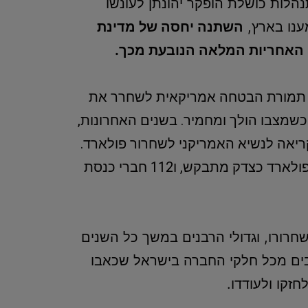
הלות כושלת הופקר יהונתן לעונשו
נו בארץ,
השתנה יחסה של מדינת
ה האחריות המלאה הנובעת מכך.
אי, תמורת הבטחה אמריקאית לשחרר את
, כשמצבו הולך ומחמיר. בשנים האחרונות,
ריאה לנשיא האמריקני לשחרור פולארד.
– שבקשו את שחרור פולארד כצדק מתבקש, ו112 חברי כנסת
חרורו, וגדולי הרבנים במשך כל השנים
 רבים מכל חלקי החברה בישראל שכאבו
זקו ולעודדו.