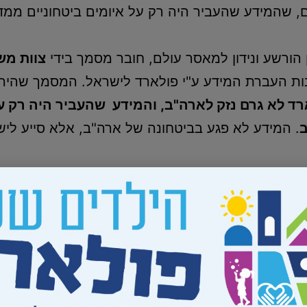
, שהמידע שהעביר היה רק על איומים ביטחוניים ממדי
הורשע ונידון למאסר עולם, חובר מסמך בידי
צוות מש
ת העברת המידע ע"י פולארד לישראל. המסמך שהיה ח
ד לא גרם נזק לארה"ב, והמידע שהעביר היה רק על
ב
. המידע לא פגע בביטחונה של ארה"ב, אלא סייע לישר
היה סגנו של קספר ויינברגר, שר ההגנה האמריקאי בת
ביקר ד"ר לורנס קורב בארץ פעמיים, במטרה לקדם א
 קורב לדו"ח הCIA שנחשף בעניין פולארד:
ארד משום שהעונש שריצה הוא חסר פרופורציה. כאמ
מקם של פרטי הפרשה, המסקנה שהאיש חייב להשת
 מאסר עולם בגין ריגול עבור מדינה ידידותית, וי