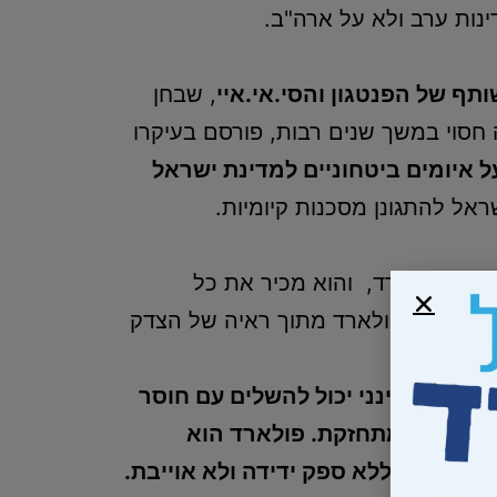
נות ערב ולא על ארה"ב.
ותף של הפנטגון והסי.אי.איי
, שבחן
סוי במשך שנים רבות, פורסם בעיקרו
 איומים ביטחוניים למדינת ישראל
אל להתגונן מסכנות קיומיות.
קופת פולארד, והוא מכיר את כל
ת שחרור פולארד מתוך ראיה של הצדק
ריקני אינני יכול להשלים עם חוסר
חרר רק מתחזקת. פולארד הוא
שראל היא ללא ספק ידידה ולא אוייבת.