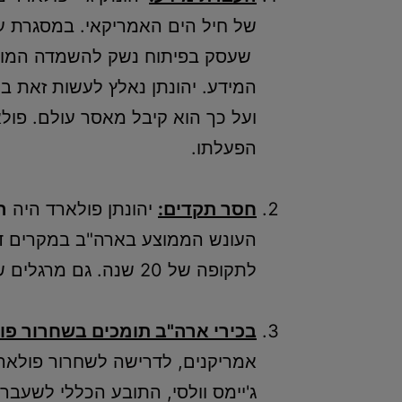
של חיל הים האמריקאי. במסגרת עב
שעסק בפיתוח נשק להשמדה המונית
המידע. יהונתן נאלץ לעשות זאת בע
ועל כך הוא קיבל מאסר עולם. פו
הפעלתו.
חסר תקדים:
יהונתן פולארד היה
ה
העונש הממוצע בארה"ב במקרים דו
לתקופה של 20 שנה. גם מרגלים שפעלו עבור מדינות אויב, נשפטו במקרים רבים לזמן קצר בהרבה מזה שנגזר על פולארד.
בכירי ארה"ב תומכים בשחרור פו
ג'יימס וולסי, התובע הכללי לשעבר 