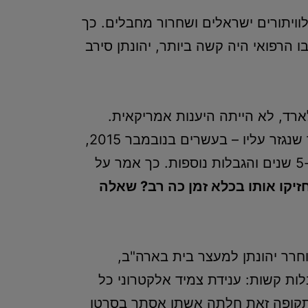
וויתורים ישראלים ושחרור מחבלים. כך
"הפעימה הרביעית", ומצבו הרפואי היה קשה ביותר, יהונתן סירב
רד, לא הייתה היענות אמריקאית.
ועדת השחרורים של הכלא אישרה את שחרור פולארד רק לאחר ריצוי מלוא עונש המאסר שנגזר עליו – בעשרים בנובמבר 2015,
ח' בכסליו תשע"ו. שחרורו מהכלא היה בתנאים מגבילים, נאסרה עליו היציאה מארה"ב ל-5 שנים והגבלות נוספות. כך אמר על
יקו אותו בכלא זמן כה רב? שאלה
3 שנה מלאות בכלא – שוחרר יהונתן למעצר בית בארה"ב,
 הגבלות קשות: ענידת צמיד אלקטרוני כל
בתקופה זאת חלתה אשתו אסתר בסרטן