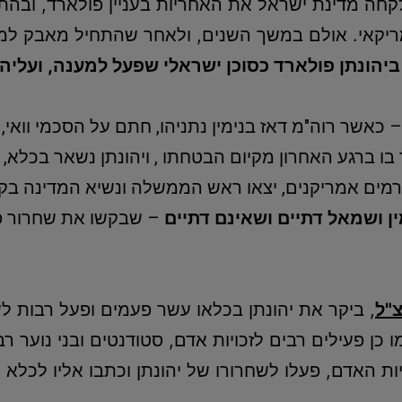
קחה מדינת ישראל את האחריות בעניין פולארד, ובהתנ
קאי. אולם במשך השנים, ולאחר שהתחיל מאבק למע
 ביהונתן פולארד כסוכן ישראלי שפעל למענה, ועלי
 כאשר רוה"מ דאז בנימין נתניהו, חתם על הסכמי וו
ר בו ברגע האחרון מקיום הבטחתו , ויהונתן נשאר בכלא
רמים אמריקנים, יצאו ראש הממשלה ונשיא המדינה בק
מין ושמאל דתיים ושאינם דתיים
צ"ל
, ביקר את יהונתן בכלאו עשר פעמים ופעל רבות לש
 כן פעילים רבים לזכויות אדם, סטודנטים ובני נוער
 האדם, פעלו לשחרורו של יהונתן וכתבו אליו לכלא לח