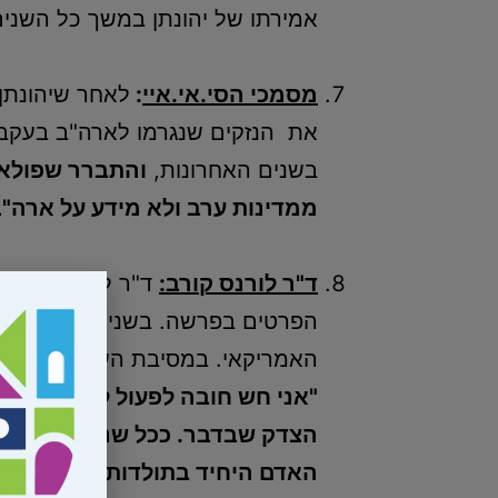
אמירתו של יהונתן במשך כל השנים
מסמכי הסי.אי.איי
:
לאחר שיהונתן 
את הנזקים שנגרמו לארה"ב בעקבו
בשנים האחרונות,
והתברר שפולאר
ממדינות ערב ולא מידע על ארה"
ד"ר לורנס קורב:
ד"ר לורנס קורב 
הפרטים בפרשה. בשנים האחרונות 
האמריקאי. במסיבת העיתונאים התייחס ד"ר לורנס
"אני חש חובה לפעול לשחרור פול
הצדק שבדבר. ככל שנכנסים לעו
האדם היחיד בתולדות ארה"ב שריצה