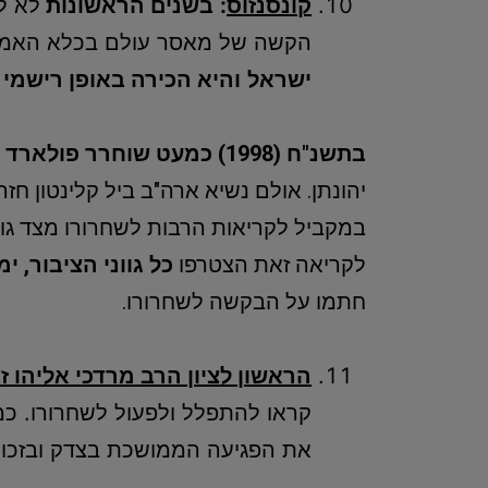
קונסנזוס
:
בשנים הראשונות
לא ל
הקשה של מאסר עולם בכלא האמרי
ישראל
והיא הכירה באופן רישמי
בתשנ"ח
(1998)
כמעט שוחרר פולארד
–
יהונתן. אולם נשיא ארה"ב ביל קלינטון חז
במקביל לקריאות הרבות לשחרורו מצד גו
לקריאה זאת הצטרפו
כל גווני הציבור, י
חתמו על הבקשה לשחרורו.
הראשון לציון הרב מרדכי אליהו ז
קראו להתפלל ולפעול לשחרורו. כמו
את הפגיעה הממושכת בצדק ובזכויות