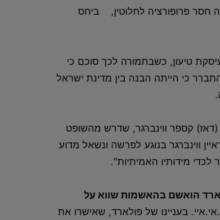
יה חסר פרופורציה לחלוטין, ביחס
סקת טיעון, כשבתמורה לכך סוכם כי
תברר כי הייתה הבנה בין מדינת ישראל
(דאז) קספר ווינברגר, שדרש מהשופט
לי. שנים לאחר מכן, בשנת תשס"ב (2002), כאשר התראיין ווינברגר בנוגע לפרשה ונשאל מדוע
 לכדי מידותיו האמיתיות".
רד הואשם בהאשמות שווא על
.איי. בעניינו של פולארד, שאישרו את