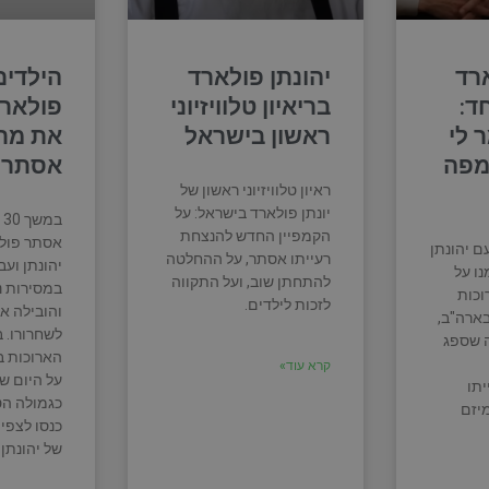
ארד
יהונתן פולארד
הילדים
ד:
בריאיון טלוויזיוני
פולארד
 לי
ראשון בישראל
את מרכ
מפה
אסתר
ראיון טלוויזיוני ראשון של
יונתן פולארד בישראל: על
ב
הקמפיין החדש להנצחת
אסתר פולא
ם יהונתן
רעייתו אסתר, על ההחלטה
יהונתן ועב
ו על
להתחתן שוב, ועל התקווה
במסירות נ
וכות
לזכות לילדים.
והובילה א
ארה"ב,
לשחרורו. ב
 שספג
הארוכות ב
קרא עוד»
על היום שב
יתו
כגמולה הט
יזם
כנסו לצפיי
של יהונתן.