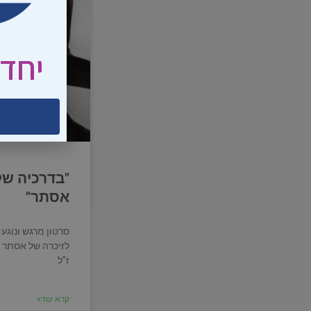
יחד 
"בדרכיה של
אסתר"
סרטון מרגש ונוגע 
לזיכרה של אסתר 
ז"ל
קרא עוד»