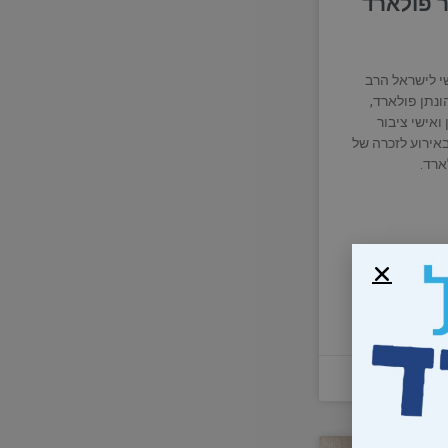
 פולארד
 לישראל הרב
הונתן פולארד,
ואישי ציבור
ירוע לזכרה של
רד.