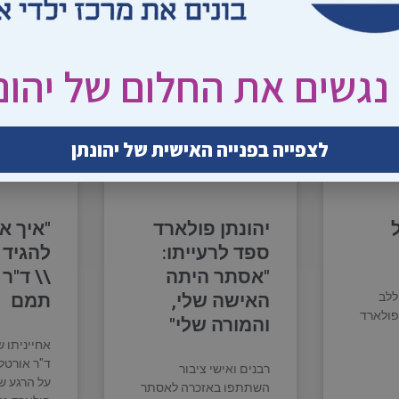
נגשים את החלום של יהונ
לצפייה בפנייה האישית של יהונתן
יהונתן פולארד
"איך א
ספד לרעייתו:
להגיד 
"אסתר היתה
\\ ד"ר
ללב
האישה שלי,
תמם
פולארד
והמורה שלי"
אחייניתו 
ד"ר אורט
רבנים ואישי ציבור
על הרגע שב
השתתפו באזכרה לאסתר