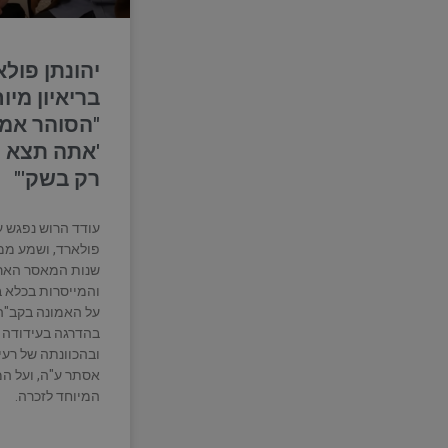
יהונתן פול
בריאיון מיוח
"הסוהר אמר
'אתה תצא 
רק בשק'"
עודד הרוש נפגש ע
פולארד, ושמע ממנ
שנות המאסר האר
והמייסרות בכלא ב
על האמונה בקב"ה
בהדרגה בעידודה
ובהכוונתה של רעי
אסתר ע"ה, ועל המ
המיוחד לזכרה.