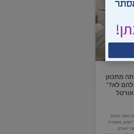
תן!
תה מתכוון
להם לא?"
 אורטל
של משה תמם,
ל תמם, מספרת
ו יהונתן