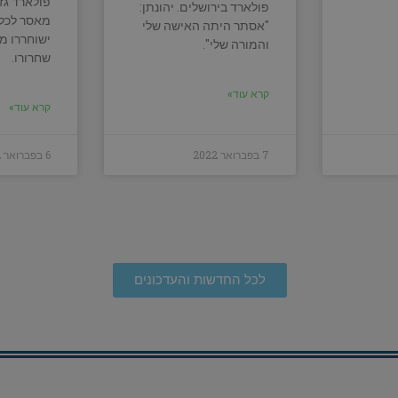
פולארד גז
פולארד בירושלים. יהונתן:
מאסר לכל 
"אסתר היתה האישה שלי
ישוחררו מ
והמורה שלי".
שחרורו.
קרא עוד»
קרא עוד»
7 בפברואר 2022
6 בפברואר 2022
לכל החדשות והעדכונים