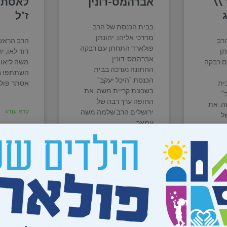
\\
אברהמס-דונין
לאסתר
ז"ל
בבית הכנסת של הרב
מרדכי אליהו: יהונתן
רב
הרב הראשי
פולארד התחתן עם רבקה
תן
דוד לאו, י
אברהמס-דונין.
ם רבקה
משה ליאון 
החתונה נערכה בבית
השתתפו בא
הכנסת "היכל יעקב"
ית
אסתר פולא
בשכונת קריית משה. את
"
החופה ערך רבה של
ה. את
ירושלים הרב שלמה משה
קרא עוד»
ל
עמאר.
מה משה
קרא עוד»
20 באוקטובר 2022
28 בפברואר 2022