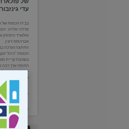
של פולארד 
עדי גינזבורג
בבית הכנסת של ה
מרדכי אליהו: יהונ
פולארד התחתן ע
אברהמס-דונין.
החתונה נערכה בב
הכנסת "היכל יעקב
בשכונת קריית מש
החופה ערך רבה ש
ירושלים הרב של
עמאר.
קרא עוד»
21 באוקטובר 2022