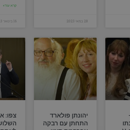
קרא עוד»
28 במאי 2023
16 בינואר 2023
יהונתן פולארד
צפו: א
תו
התחתן עם רבקה
השלוש