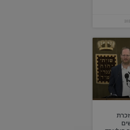
זכרת
ים