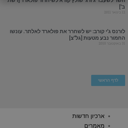
השר לשעבר ג'ורג' שולץ קורא לשיחרור פולארד [רשת
ב']
12 בינואר 2011
לורנס ג'י קורב: יש לשחרר את פולארד לאלתר. עונשו
החמור נבע מטעות [גל"צ]
31 באוקטובר 2010
לדף הראשי
ארכיון חדשות
מאמרים