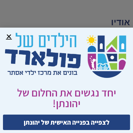
אודיו
קמפיין טלפונים לבית הלבן עם תחילת השנה ה27 של
יהונתן פולארד בכלא. (גלצ)
6 בינואר 2021
יהורם גאון על הצלת יהונתן פולארד ויהודי ארה"ב. [רשת
ב']
15 ביוני 2012
יחד נגשים את החלום של
יהונתן!
היועץ המשפטי של קלינטון: זה עוול משווע שפולארד
בכלא! [רשת ב']
6 בפברואר 2011
לצפייה בפנייה האישית של יהונתן