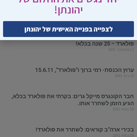
יהונתן!
אהרון ברנע: היהודים דרשו מביידן לשחרר את פולארד
22 בנובמבר 2011
לצפייה בפנייה האישית של יהונתן
מכל גווני הציבור קוראים לקחת אחריות לשחרור
פולארד – 25 שנה בכלא!
1 באוקטובר 2011
ערוץ הכנסת- רמי ברוך ו"פולארד", 15.6.11
15 ביוני 2011
חבר הקונגרס מייקל גרים: בקרתי את פולארד בכלא,
הגיע הזמן לשחרר אותו.
30 במאי 2011
בכירי ארה"ב קוראים: לשחרר את פולארד!
14 במאי 2011