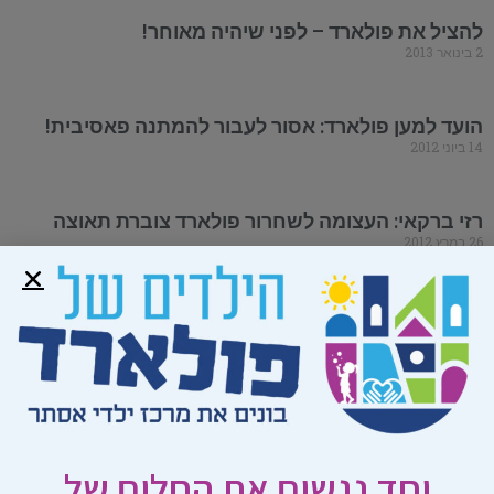
להציל את פולארד – לפני שיהיה מאוחר!
2 בינואר 2013
הועד למען פולארד: אסור לעבור להמתנה פאסיבית!
14 ביוני 2012
רזי ברקאי: העצומה לשחרור פולארד צוברת תאוצה
26 במרץ 2012
בכירי ארה"ב קוראים לשחרור פולארד לאחר 25 שנים
בכלא (English)
22 בפברואר 2012
המשפחות השכולות לפרס: העבר המסר לאובמה.
5 בינואר 2012
יחד נגשים את החלום של