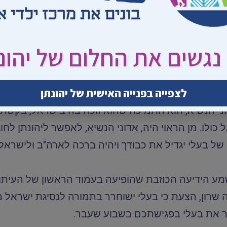
מאז הרשעתו של יהונתן בשנת 1987, לא הורשו הוא ועורכי דינו, למרות שקיב
 המשפט.
נגשים את החלום של יהונ
שיבותו האמיתית".
לצפייה בפנייה האישית של יהונתן
ני הנשיא, הוא התמיכה שהוא זוכה בה בישראל, בקשת 
ולו. מן הראוי היה, אדוני הנשיא, לאפשר ליהונתן לח
של בעלי יגדיל את כבודך ויהיה ברכה לארה"ב ולישראל.
שמע הידיעה הכוזבת שהופיעה בעמוד הראשון של העיתון 
ון, הצעת כי בעלי ישוחרר בתמורה לנסיגת ישראל מעזה
ר את בעלי בפגישתכם בשבוע שעבר.