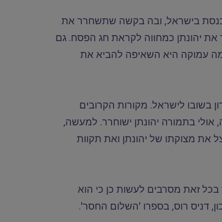
יא העובדה שראש הממשלה שרון לא מסר לך עצומה חתומה בידי 112 חברי כנסת בישראל, ובה בקשה שתשחרר את
 את יהונתן כמחווה לקראת חג הפסח. גם
מה עמוקה היא השאיפה להביא את
ן בשובו לישראל. מקורות הקרובים
אולי בתמורה יהונתן ישוחרר. למעשה,
ל את מצוקתו של יהונתן ואת תקוות
בכל זאת מסרבים לעשות כן כי הוא
, דניס רוס, בספרו 'השלום החסר'.