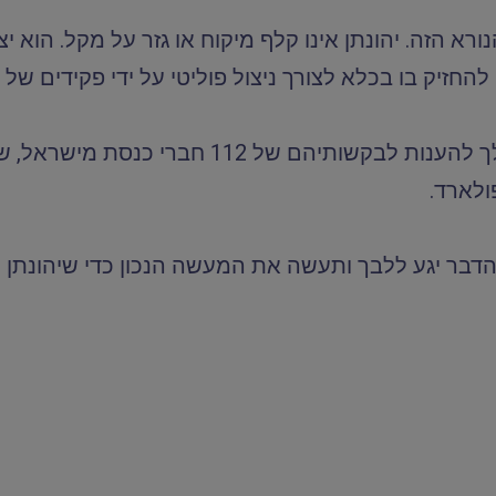
רא הזה. יהונתן אינו קלף מיקוח או גזר על מקל. הוא י
חזיק בו בכלא לצורך ניצול פוליטי על ידי פקידים של 
אני פונה אליך כאדם ירא שמיים וקוראת לך להענ
ולארד.
דבר יגע ללבך ותעשה את המעשה הנכון כדי שיהונתן י