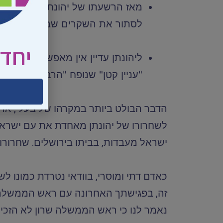
לסתור את השקרים שבו בפני בית
יחד 
"עניין קטן" שנופח "הרבה מעבר לח
הדבר הבולט ביותר במקרהו של בעלי, אדו
לשחרורו של יהונתן מאחדת את עם ישראל כ
ישראל מעבדות, בביתו בירושלים. שחרורו 
כאדם דתי ומוסרי, בוודאי נטרדת כמונו ל
זה, בפגישתך האחרונה עם ראש הממשלה שר
נאמר לנו כי ראש הממשלה שרון לא הזכי