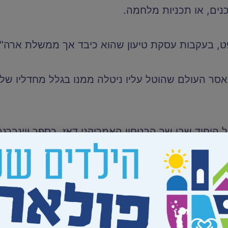
כנים, או תכניות מלחמה.
ט, בעקבות עסקת טיעון שהוא כיבד אך ממשלת ארה"
אסר העולם שהוטל עליו ניטלה ממנו בגלל מחדליו של 
 היחיד שבו שר הבטחון האמריקני דאז, כספר ויינברג
ונש מזכר, ובו האשים את יהונתן בבגידה – עבירה של