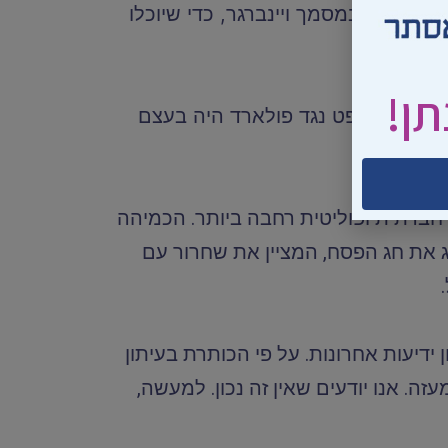
לו אישורי בטחון, לעיין במסמך ויינברגר, כדי שיוכלו
תן!
ליהונתן עדיין אין מאפשרים גישה למסמך, למרות שויינברגר עצמו הודה בראיון בשנת 2002 כי המשפט נגד פולארד היה בעצם
חברתית ופוליטית רחבה ביותר. הכמיהה
וג את חג הפסח, המציין את שחרור עם
ידיעות אחרונות. על פי הכותרת בעיתון
. אנו יודעים שאין זה נכון. למעשה,