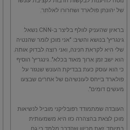
נוטה להיענות לבקשות הרבות לקציבת עונשו
של יהונתן פולארד ושחרורו לאלתר.
בראיון שהעניק לוולף בליצר ב-CNN נשאל
גינגריץ' בנושא והשיב: "אני מוכן לומר שהנטיה
שלי היא לקראת חנינה, ואני רוצה לבדוק אותה.
הוא ישב זמן ארוך מאוד בכלא". גינגריץ' הוסיף
כי הוא עוסק כעת בבדיקת העונש שנגזר על
פולארד בייחס לעונשיהם של אחרים שבצעו
מעשים דומים".
העובדה שמתמודד רפובליקני מוביל לנשיאות
מוכן לצאת בהצהרה כזו היא משמעותית
במיוחד, זאת מכיוון שהדבר מלמד כי גם