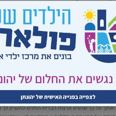
ילום ארכיון: אי-פי"כנשיא המדינה אני רואה חשיבות ר
י גם בעבר במהלך פגישותיו עם הנשיא אובמה ועם ראש
יבורית עליה חתמו כעשרים אלף איש, ובה נקרא הנש
שוחרר פולארד. בתוך כך הודיע הוועד למען פולארד כי
נגשים את החלום של יהונ
סוף השבוע שעבר ניתן למצוא את שר המשפטים לשעבר 
 האקדמאים למדעי הרוח ונוער מרצ.
לצפייה בפנייה האישית של יהונתן
 אותך על כך שנשיא ארצות הברית החליט להעניק לך 