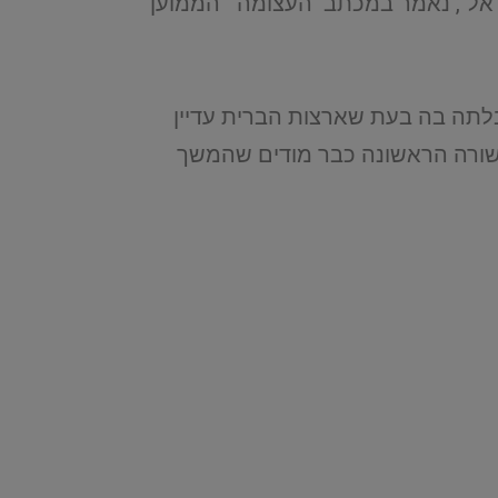
ישראל", נאמר במכתב העצומה הממוען
בלתה בה בעת שארצות הברית עדיין
ם בכירים אמריקנים מהשורה הראשונה כבר מודים שהמשך