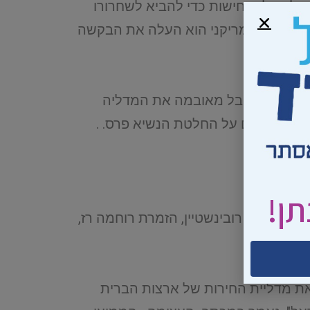
בה לפעול בנחישות כדי להביא לשחרורו
י הממשל האמריקני הוא העלה את הבקשה
יא לסרב לקבל מאובמה את המדליה
 הם מברכים על החלטת הנשיא פרס. .
תן!
אמנון רובינשטיין, הזמרת רוחמה רז,
את מדליית החירות של ארצות הברית