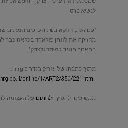
שמסמלת את ערכי הצדק, החופש וזכויות 
לנשיא פרס.
"עם זאת, ודווקא בשל הערכים הנעלים שמ
המאסר מנוגד למוסר ולצדק".
מתוך כתבתו של אריק בנדר ב nrg :
.nrg.co.il/online/1/ART2/350/221.html
ממשיכים להפיץ ו
לחתום
על העצומה להצ