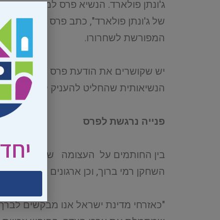
ג'ונתן פולארד. הנשיא פרס למען שחרורו צ
של ג'ונתן פולארד", כתב פרס והוסיף כ
המפורשת לשחרורו.
יש שקושרים את הודעת פרס ל עצומה הצ
הנשיאותית שהחליט להעניק לו, אלא אם י
פנייה נרגשת לפרס
יחד 
בין החותמים על העצומה שעלתה לרשת ב
השחקן רמי ברוך, וכן ארגונים כמו אגודת
"כאזרחי מדינת ישראל אנו מבקשים לברך